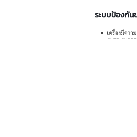
ระบบป้องกันข
เครื่องมีคว
OVER CURREN
การจ่ายกระแส
ทนได้
หากเครื่องผ
ออก OUTPUT ด
ทันที เพื่อป
รับประกันสินค้า 1 
Download
หมวดหมู่:
เรคติไฟเออ
● เครื่องเรียงประจุใ