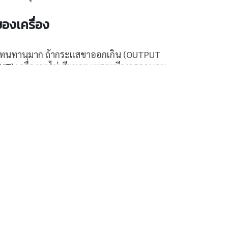
องเครื่อง
ามทนทานมาก ถ้ากระแสขาออกเกิน (OUTPUT
T) เครื่องจะไม่เสียหาย เพราะมีวงจรควบคุม
ไม่ให้จ่ายเกินกว่าที่เครื่องและหม้อแปลงจะ
ิดปกติ จะมีวงจรตรวจสอบแรงดันและกระแสขา
้วย ถ้าค่าสูงกว่าปกติ เครื่องจะหยุดทำงาน
้องกันความเสียหายจะเกิดกับอุปกรณ์
ปี
ร์
,
● เครื่องชุบสี EDP
,
● เครื่องชุบโลหะ
,
นน้ำ EDI