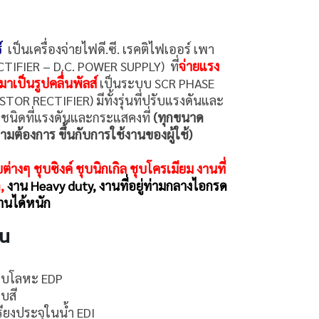
์
เป็นเครื่องจ่ายไฟดี.ซี. เรคติไฟเออร์ เพา
CTIFIER – D.C. POWER SUPPLY) ที่
จ่ายแรง
เป็นรูปคลื่นพัลส์
เป็นระบบ SCR PHASE
R RECTIFIER) มีทั้งรุ่นที่ปรับแรงดันและ
อชนิดที่แรงดันและกระแสคงที่
(ทุกขนาด
ามต้องการ ขึ้นกับการใช้งานของผู้ใช้)
างๆ ชุบซิงค์ ชุบนิกเกิล ชุบโครเมียม งานที่
ด,
งาน Heavy duty, งานที่อยู่ท่ามกลางไอกรด
านได้หนัก
าน
งชุบโลหะ EDP
ุบสี
เรียงประจุในน้ำ EDI