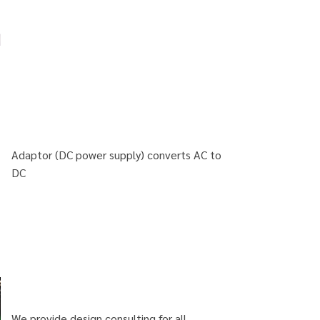
Adaptor (DC power supply) converts AC to
DC
We provide design consulting for all