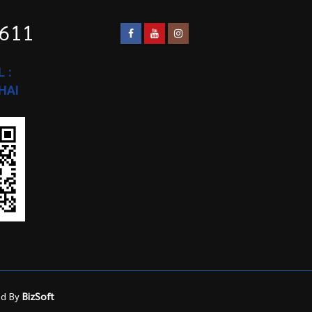
1611
 :
HAI
ed By
BizSoft