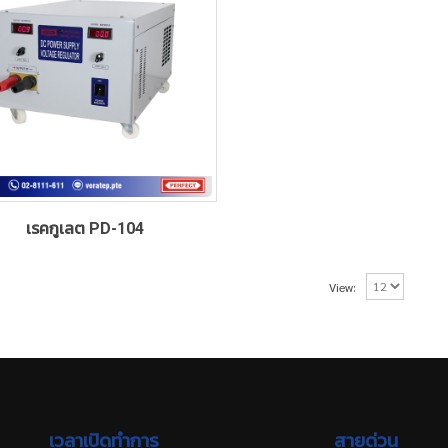
เรคกูเลต PD-104
View:
เวลาเปิดทำการ
สายด่วน