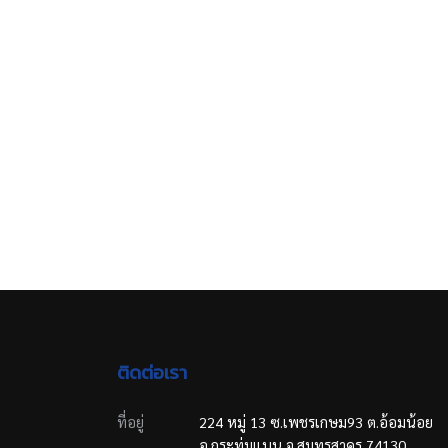
ติดต่อเรา
ที่อยู่
224 หมู่ 13 ซ.เพชรเกษม93 ต.อ้อมน้อย
อ.กระทุ่มแบน จ.สมุทรสาคร 74130