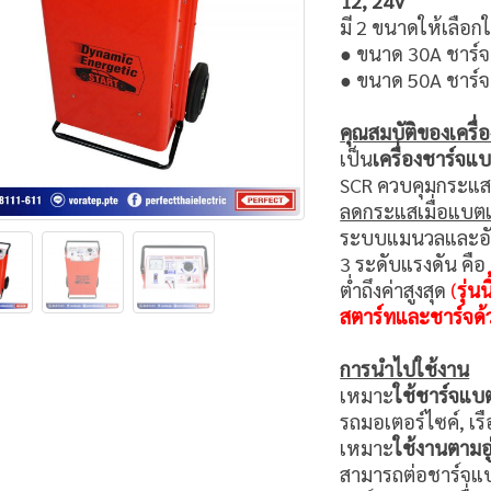
มี 2 ขนาดให้เลือกใ
● ขนาด 30A ชาร์จ
● ขนาด 50A ชาร์จ
คุณสมบัติของเครื่อ
เป็น
เครื่องชาร์จแบ
SCR ควบคุมกระแส
ลดกระแสเมื่อแบตเต
ระบบแมนวลและอัตโน
3 ระดับแรงดัน คือ
ต่ำถึงค่าสูงสุด
(
รุ่น
สตาร์ทและชาร์จด
การนำไปใช้งาน
เหมาะ
ใ
ช้ชาร์จแบต
รถมอเตอร์ไซค์, เรื
เหมาะ
ใช้งานตามอู
สามารถต่อชาร์จแบต