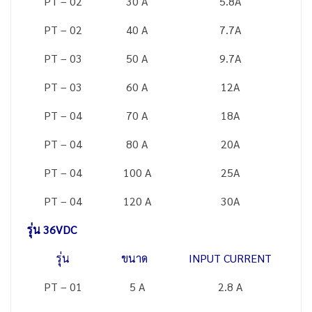
PT – 02
30 A
5.8A
PT – 02
40 A
7.7A
PT – 03
50 A
9.7A
PT – 03
60 A
12A
PT – 04
70 A
18A
PT – 04
80 A
20A
PT – 04
100 A
25A
PT – 04
120 A
30A
รุ่น 36VDC
รุ่น
ขนาด
INPUT CURRENT
PT – 01
5 A
2.8 A