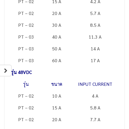
PT – 02
15 A
4.2 A
PT – 02
20 A
5.7 A
PT – 02
30 A
8.5 A
PT – 03
40 A
11.3 A
PT – 03
50 A
14 A
PT – 03
60 A
17 A
รุ่น 48VDC
รุ่น
ขนาด
INPUT CURRENT
PT – 02
10 A
4 A
PT – 02
15 A
5.8 A
PT – 02
20 A
7.7 A