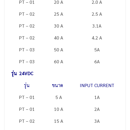
PT – 01
20 A
2.0 A
PT – 02
25 A
2.5 A
PT – 02
30 A
3.1A
PT – 02
40 A
4.2 A
PT – 03
50 A
5A
PT – 03
60 A
6A
รุ่น 24VDC
รุ่น
ขนาด
INPUT CURRENT
PT – 01
5 A
1A
PT – 01
10 A
2A
PT – 02
15 A
3A