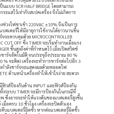
เป็นแบบ SCR HALF BRIDGE โดยสามารถ
ระแสไว้เท่ากับสเปคเครื่อง จึงไม่เกิดการ
องช่วงไฟขาเข้า 220VAC ±10% จึงเป็นการ
บตเตอรี่ให้มีอายุการใช้งานได้ยาวนานขึ้น
ร์จจะควบคุมด้วย MICROCONTROLLER
CUT OFF ซึ่ง TIMER จะเริ่มทำงานเมื่อแรง
 ขึ้นสูงถึงค่าที่กำหนดไว้ เมื่อเปิดสวิตช์
รชาร์จอัตโนมัติ จนประจุถึงประมาณ 80 %
 % จะติด) เครื่องจะทำการชาร์จต่อไปอีก 3
รื่องกำลังชาร์จจะแสดงผลด้วยหลอดไฟ
E ด้านหน้าเครื่องทำให้เข้าใจง่าย สะดวก
ีฟิวส์ป้องกันด้าน INPUT และฟิวส์ป้องกัน
ั้งระบบ TIMER จะมีการป้องกันในกรณีที่
าพ ซึ่งอาจจะทำให้แรงดันของแบตเตอรี่สูงขึ้น
้ เมื่อครบ 10 ชั่วโมง เครื่องจะปิดตัวเอง
คีบแบตเตอรี่ผิดขั้ว หากต่อแบตเตอรี่ผิดขั้ว